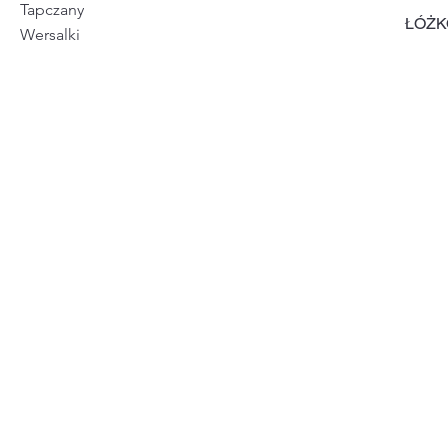
Tapczany
ŁÓŻK
Wersalki