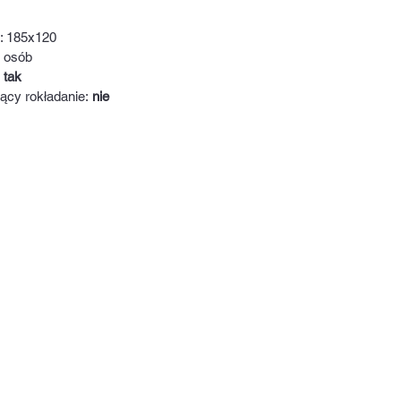
: 185x120
2 osób
:
tak
cy rokładanie:
nie