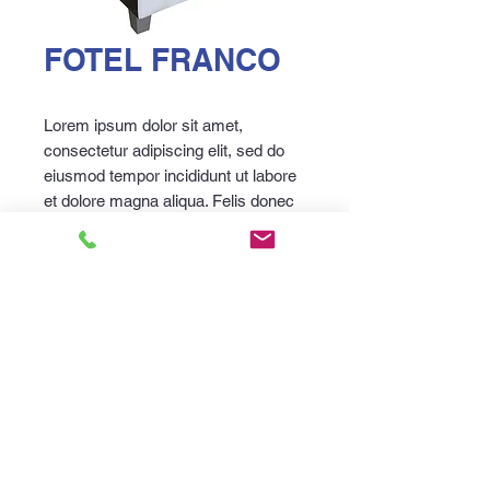
FOTEL FRANCO
Lorem ipsum dolor sit amet,
consectetur adipiscing elit, sed do
eiusmod tempor incididunt ut labore
et dolore magna aliqua. Felis donec
et odio pellentesque diam volutpat
commodo sed egestas. Diam
sollicitudin tempor id eu nisl nunc.
Specyfikacja techniczna
malicki-meble@o2.pl