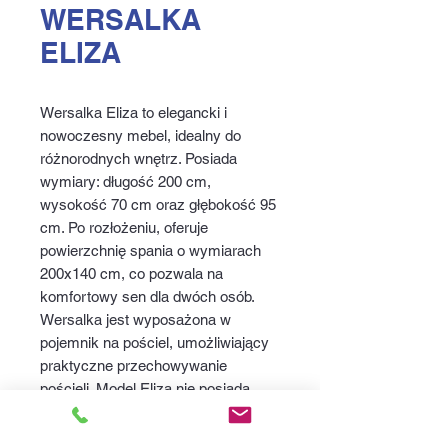
WERSALKA
ELIZA
Wersalka Eliza to elegancki i
nowoczesny mebel, idealny do
różnorodnych wnętrz. Posiada
wymiary: długość 200 cm,
wysokość 70 cm oraz głębokość 95
cm. Po rozłożeniu, oferuje
powierzchnię spania o wymiarach
200x140 cm, co pozwala na
komfortowy sen dla dwóch osób.
Wersalka jest wyposażona w
pojemnik na pościel, umożliwiający
praktyczne przechowywanie
pościeli. Model Eliza nie posiada
automatu wspomagającego
rozkładanie, co może wymagać