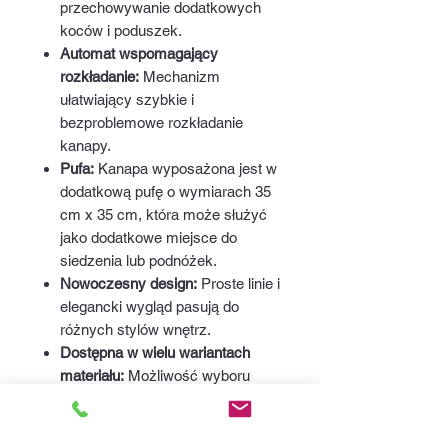
przechowywanie dodatkowych
koców i poduszek.
Automat wspomagający
rozkładanie:
Mechanizm
ułatwiający szybkie i
bezproblemowe rozkładanie
kanapy.
Pufa:
Kanapa wyposażona jest w
dodatkową pufę o wymiarach 35
cm x 35 cm, która może służyć
jako dodatkowe miejsce do
siedzenia lub podnóżek.
Nowoczesny design:
Proste linie i
elegancki wygląd pasują do
różnych stylów wnętrz.
Dostępna w wielu wariantach
materiału:
Możliwość wyboru
spośród różnych tkanin, aby
dopasować kanapę do
indywidualnych potrzeb i stylu