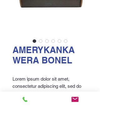
AMERYKANKA
WERA BONEL
Lorem ipsum dolor sit amet,
consectetur adipiscing elit, sed do
eiusmod tempor incididunt ut labore
et dolore magna aliqua. Felis donec
et odio pellentesque diam volutpat
commodo sed egestas. Diam
sollicitudin tempor id eu nisl nunc