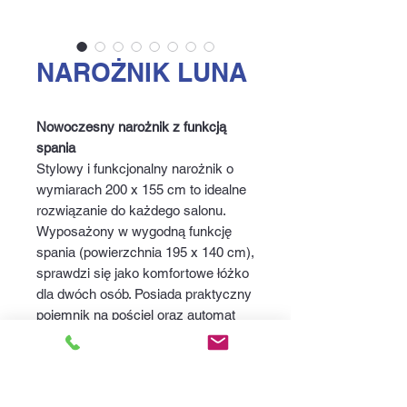
NAROŻNIK LUNA
Nowoczesny narożnik z funkcją
spania
Stylowy i funkcjonalny narożnik o
wymiarach 200 x 155 cm to idealne
rozwiązanie do każdego salonu.
Wyposażony w wygodną funkcję
spania (powierzchnia 195 x 140 cm),
sprawdzi się jako komfortowe łóżko
dla dwóch osób. Posiada praktyczny
pojemnik na pościel oraz automat
wspomagający rozkładanie, co
ułatwia codzienne użytkowanie.
Wysokość całkowita: 95 cm. Idealny
wybór dla tych, którzy cenią wygodę