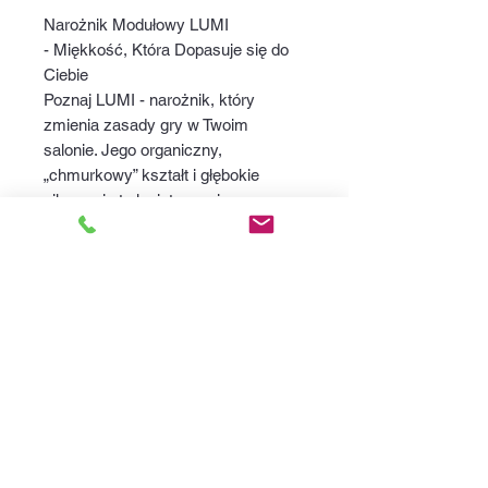
Narożnik Modułowy LUMI
- Miękkość, Która Dopasuje się do
Ciebie
Poznaj LUMI - narożnik, który
zmienia zasady gry w Twoim
salonie. Jego organiczny,
„chmurkowy” kształt i głębokie
pikowania to kwintesencja
najgorętszych trendów
wnętrzarskich. Wykonany z
luksusowej, puszystej tkaniny typu
bouclé, zachęca, by zatopić się w
nim po ciężkim dniu.
malicki-meble@o2.pl
©2024 crafted by Malicki Meble. Created with
Wix.com