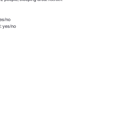
yes/no
d: yes/no