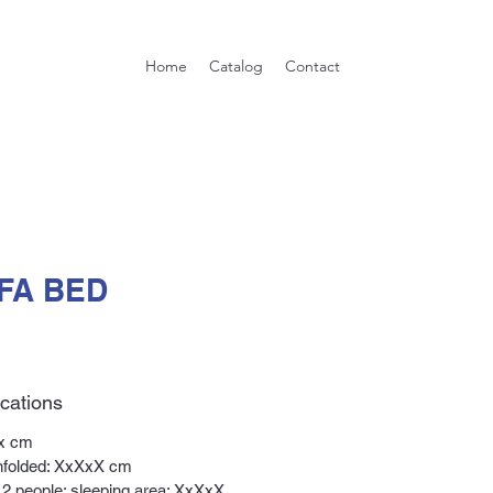
Home
Catalog
Contact
FA BED
ications
x cm
nfolded: XxXxX cm
r 2 people; sleeping area: XxXxX