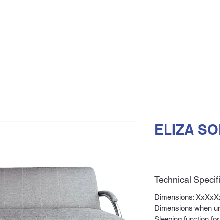
ELIZA SO
Technical Specif
Dimensions: XxXxX
Dimensions when u
Sleeping function fo