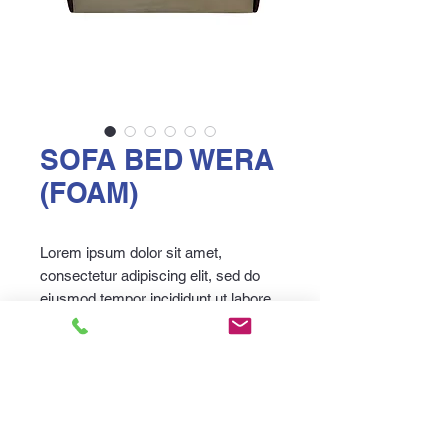
SOFA BED WERA
(FOAM)
Lorem ipsum dolor sit amet,
consectetur adipiscing elit, sed do
eiusmod tempor incididunt ut labore
et dolore magna aliqua. Felis donec
et odio pellentesque diam volutpat
commodo sed egestas. Diam
sollicitudin tempor id eu nisl nunc